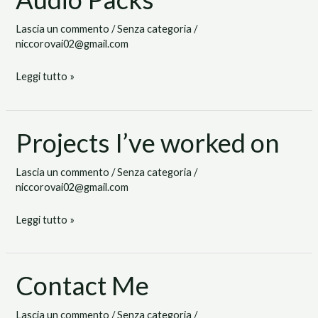
Packs
Lascia un commento
/
Senza categoria
/
niccorovai02@gmail.com
Leggi tutto »
Projects I’ve worked on
Projects
I’ve
Lascia un commento
/
Senza categoria
/
worked
niccorovai02@gmail.com
on
Leggi tutto »
Contact Me
Contact
Me
Lascia un commento
/
Senza categoria
/