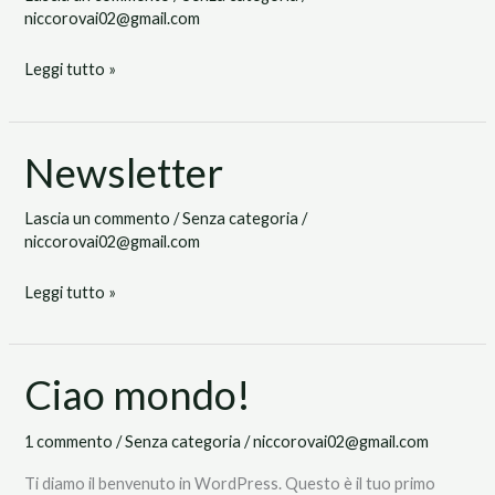
niccorovai02@gmail.com
Leggi tutto »
Newsletter
Newsletter
Lascia un commento
/
Senza categoria
/
niccorovai02@gmail.com
Leggi tutto »
Ciao mondo!
Ciao
mondo!
1 commento
/
Senza categoria
/
niccorovai02@gmail.com
Ti diamo il benvenuto in WordPress. Questo è il tuo primo