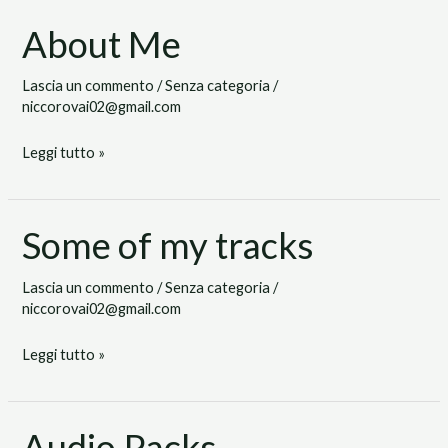
About Me
About
Me
Lascia un commento
/
Senza categoria
/
niccorovai02@gmail.com
Leggi tutto »
Some of my tracks
Some
of
Lascia un commento
/
Senza categoria
/
my
niccorovai02@gmail.com
tracks
Leggi tutto »
Audio Packs
Audio